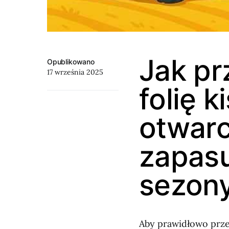
Jak p
Opublikowano
17 września 2025
folię 
otwarc
zapasu
sezon
Aby prawidłowo prze