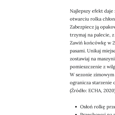
Najlepszy efekt daje 
otwarciu rolka chłon
Zabezpiecz ją opako
trzymaj na palecie, z
Zawiń końcówkę w 2–
pasami. Unikaj miejs
zostawiaj na maszyn
pomieszczenie z wil
W sezonie zimowym s
ogranicza starzenie 
(Źródło: ECHA, 2020)
Osłoń rolkę prz
Przechowuj na p