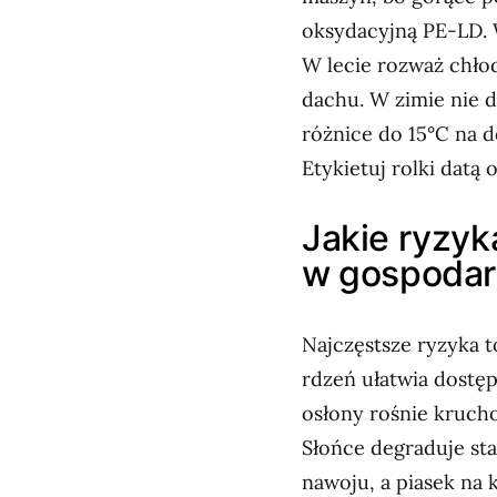
oksydacyjną PE-LD. W
W lecie rozważ chło
dachu. W zimie nie 
różnice do 15°C na 
Etykietuj rolki datą 
Jakie ryzyk
w gospodar
Najczęstsze ryzyka to
rdzeń ułatwia dostęp
osłony rośnie krucho
Słońce degraduje st
nawoju, a piasek na 