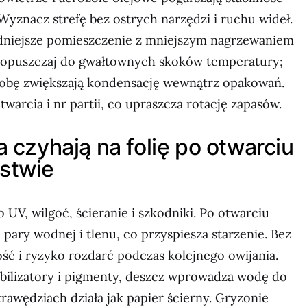
yznacz strefę bez ostrych narzędzi i ruchu wideł.
dniejsze pomieszczenie z mniejszym nagrzewaniem
dopuszczaj do gwałtownych skoków temperatury;
dobę zwiększają kondensację wewnątrz opakowań.
otwarcia i nr partii, co upraszcza rotację zapasów.
a czyhają na folię po otwarciu
stwie
 UV, wilgoć, ścieranie i szkodniki. Po otwarciu
 pary wodnej i tlenu, co przyspiesza starzenie. Bez
ść i ryzyko rozdarć podczas kolejnego owijania.
abilizatory i pigmenty, deszcz wprowadza wodę do
krawędziach działa jak papier ścierny. Gryzonie