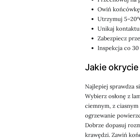
Owiń końcówkę 
Utrzymuj 5–20°C
Unikaj kontaktu 
Zabezpiecz prze
Inspekcja co 30
Jakie okrycie
Najlepiej sprawdza s
Wybierz osłonę z lam
ciemnym, z ciasnym 
ogrzewanie powierzch
Dobrze dopasuj rozmi
krawędzi. Zawiń końc