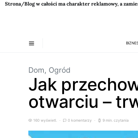
Strona/Blog w całości ma charakter reklamowy, a zamie
BIZNES
Dom, Ogród
Jak przechow
otwarciu – tr
160 wyświetl.
0 komentarzy
9 min. czytania