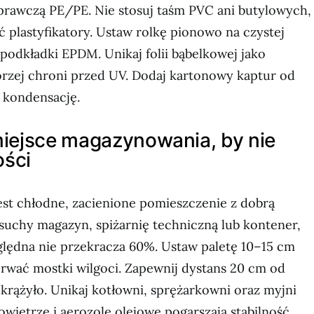
prawczą PE/PE. Nie stosuj taśm PVC ani butylowych,
 plastyfikatory. Ustaw rolkę pionowo na czystej
 podkładki EPDM. Unikaj folii bąbelkowej jako
orzej chroni przed UV. Dodaj kartonowy kaptur od
 kondensację.
iejsce magazynowania, by nie
ości
est chłodne, zacienione pomieszczenie z dobrą
suchy magazyn, spiżarnię techniczną lub kontener,
ględna nie przekracza 60%. Ustaw paletę 10–15 cm
erwać mostki wilgoci. Zapewnij dystans 20 cm od
 krążyło. Unikaj kotłowni, sprężarkowni oraz myjni
wietrze i aerozole olejowe pogarszają stabilność