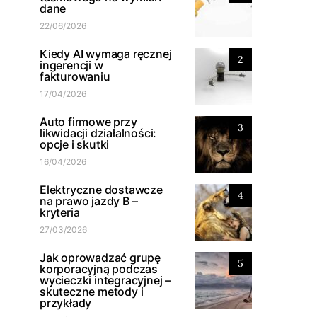
dane
22/06/2026
Kiedy AI wymaga ręcznej
2
ingerencji w
fakturowaniu
17/04/2026
Auto firmowe przy
3
likwidacji działalności:
opcje i skutki
16/04/2026
Elektryczne dostawcze
4
na prawo jazdy B –
kryteria
27/03/2026
Jak oprowadzać grupę
5
korporacyjną podczas
wycieczki integracyjnej –
skuteczne metody i
przykłady