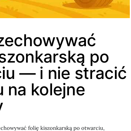
rzechowywać
kiszonkarską po
iu — i nie stracić
 na kolejne
y
chowywać folię kiszonkarską po otwarciu,