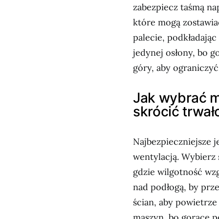
zabezpiecz taśmą na
które mogą zostawiać
palecie, podkładając
jedynej osłony, bo g
góry, aby ograniczyć
Jak wybrać m
skrócić trwał
Najbezpieczniejsze j
wentylacją. Wybierz 
gdzie wilgotność wz
nad podłogą, by prz
ścian, aby powietrze
maszyn, bo gorące po