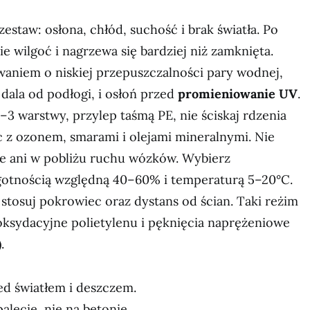
zestaw: osłona, chłód, suchość i brak światła. Po
ie wilgoć i nagrzewa się bardziej niż zamknięta.
waniem o niskiej przepuszczalności pary wodnej,
 dala od podłogi, i osłoń przed
promieniowanie UV
.
3 warstwy, przylep taśmą PE, nie ściskaj rdzenia
c z ozonem, smarami i olejami mineralnymi. Nie
ie ani w pobliżu ruchu wózków. Wybierz
gotnością względną 40–60% i temperaturą 5–20°C.
tosuj pokrowiec oraz dystans od ścian. Taki reżim
oksydacyjne polietylenu i pęknięcia naprężeniowe
.
ed światłem i deszczem.
alecie, nie na betonie.