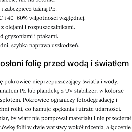
i zabezpiecz taśmą PE.
 i 40–60% wilgotności względnej.
z olejami i rozpuszczalnikami.
d gryzoniami i ptakami.
 dni, szybka naprawa uszkodzeń.
 osłoni folię przed wodą i światłem
ię pokrowiec nieprzepuszczający światła i wody.
inatem PE lub plandekę z UV stabilizer, w kolorze
splotem. Pokrowiec ograniczy fotodegradację i
ni rolki, co hamuje spękania i utratę udarności.
ar, by wiatr nie pompował materiału i nie przecierał
ówkę folii w dwie warstwy wokół rdzenia, a łączenie