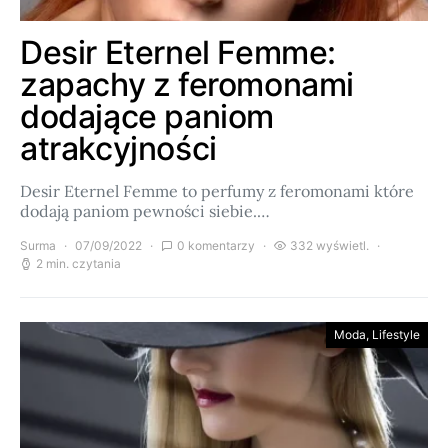
Desir Eternel Femme:
zapachy z feromonami
dodające paniom
atrakcyjności
Desir Eternel Femme to perfumy z feromonami które
dodają paniom pewności siebie.…
Surma
07/09/2022
0 komentarzy
332 wyświetl.
2 min. czytania
Moda, Lifestyle