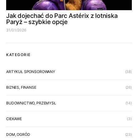
Jak dojechać do Parc Astérix z lotniska
Paryż – szybkie opcje
31/01/2026
KATEGORIE
ARTYKUŁ SPONSOROWANY
(38)
BIZNES, FINANSE
(26)
BUDOWNICTWO, PRZEMYSŁ
(14)
CIEKAWE
(3)
DOM, OGRÓD
(23)