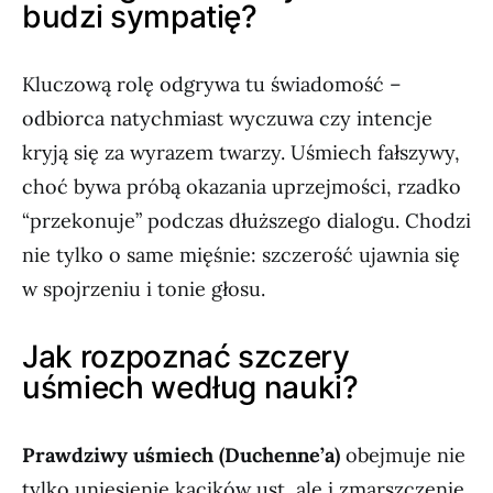
budzi sympatię?
Kluczową rolę odgrywa tu świadomość –
odbiorca natychmiast wyczuwa czy intencje
kryją się za wyrazem twarzy. Uśmiech fałszywy,
choć bywa próbą okazania uprzejmości, rzadko
“przekonuje” podczas dłuższego dialogu. Chodzi
nie tylko o same mięśnie: szczerość ujawnia się
w spojrzeniu i tonie głosu.
Jak rozpoznać szczery
uśmiech według nauki?
Prawdziwy uśmiech (Duchenne’a)
obejmuje nie
tylko uniesienie kącików ust, ale i zmarszczenie