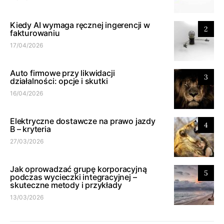
Kiedy AI wymaga ręcznej ingerencji w
2
fakturowaniu
17/04/2026
Auto firmowe przy likwidacji
3
działalności: opcje i skutki
16/04/2026
Elektryczne dostawcze na prawo jazdy
4
B – kryteria
27/03/2026
Jak oprowadzać grupę korporacyjną
5
podczas wycieczki integracyjnej –
skuteczne metody i przykłady
13/03/2026