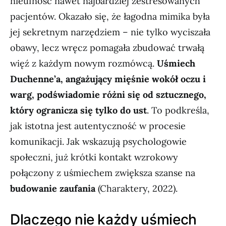
nieufność nawet najbardziej zestresowanych
pacjentów. Okazało się, że łagodna mimika była
jej sekretnym narzędziem – nie tylko wyciszała
obawy, lecz wręcz pomagała zbudować trwałą
więź z każdym nowym rozmówcą.
Uśmiech
Duchenne’a, angażujący mięśnie wokół oczu i
warg, podświadomie różni się od sztucznego,
który ogranicza się tylko do ust
. To podkreśla,
jak istotna jest autentyczność w procesie
komunikacji. Jak wskazują psychologowie
społeczni, już krótki kontakt wzrokowy
połączony z uśmiechem zwiększa szanse na
budowanie zaufania
(Charaktery, 2022).
Dlaczego nie każdy uśmiech