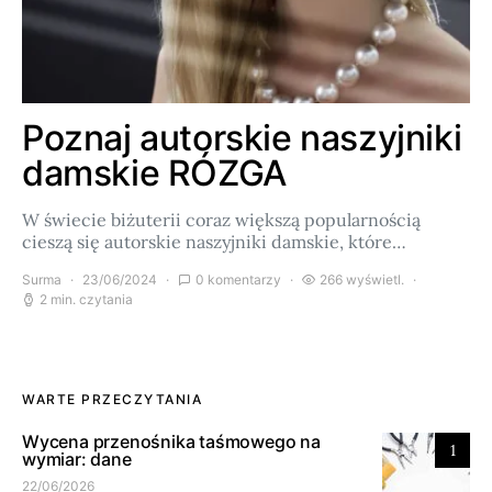
Poznaj autorskie naszyjniki
damskie RÓZGA
W świecie biżuterii coraz większą popularnością
cieszą się autorskie naszyjniki damskie, które…
Surma
23/06/2024
0 komentarzy
266 wyświetl.
2 min. czytania
WARTE PRZECZYTANIA
Wycena przenośnika taśmowego na
1
wymiar: dane
22/06/2026