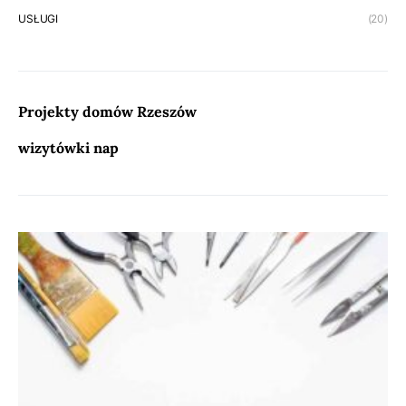
USŁUGI
(20)
Projekty domów Rzeszów
wizytówki nap