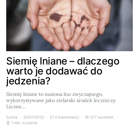
Siemię lniane – dlaczego
warto je dodawać do
jedzenia?
Siemię lniane to nasiona lnu zwyczajnego,
wykorzystywane jako zielarski środek leczniczy.
Liczne…
Surma
20/07/2022
0 komentarzy
377 wyświetl.
1 min. czytania