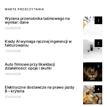
WARTE PRZECZYTANIA
Wycena przenośnika taśmowego na
1
wymiar: dane
22/06/2026
Kiedy AI wymaga ręcznej ingerencji w
2
fakturowaniu
17/04/2026
Auto firmowe przy likwidacji
3
działalności: opcje i skutki
16/04/2026
Elektryczne dostawcze na prawo jazdy
4
B – kryteria
27/03/2026