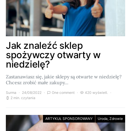
Jak znaleźć sklep
spożywczy otwarty w
niedzielę?
Zastanawiasz się, jakie sklepy są otwarte w niedzielę?
Chcesz zrobić małe zakupy…
Surma
24/08/2022
One comment
420 wyświetl.
2 min. czytania
ARTYKUŁ SPONSOROWANY
Uroda, Zdrowie