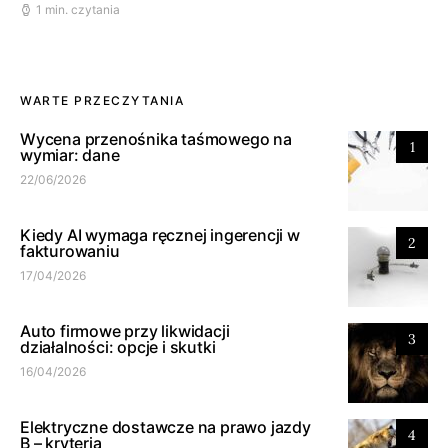
1 min. czytania
WARTE PRZECZYTANIA
Wycena przenośnika taśmowego na
1
wymiar: dane
22/06/2026
Kiedy AI wymaga ręcznej ingerencji w
2
fakturowaniu
17/04/2026
Auto firmowe przy likwidacji
3
działalności: opcje i skutki
16/04/2026
Elektryczne dostawcze na prawo jazdy
4
B – kryteria