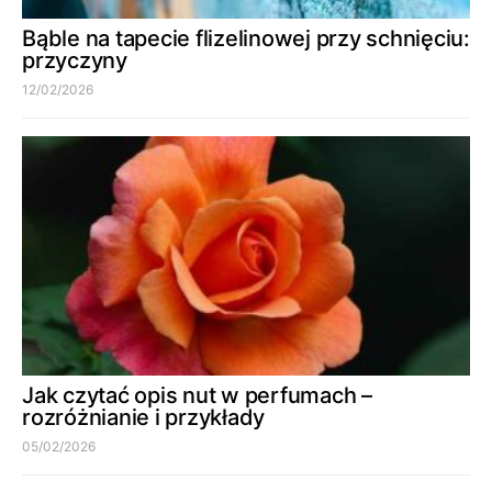
Bąble na tapecie flizelinowej przy schnięciu:
przyczyny
12/02/2026
Jak czytać opis nut w perfumach –
rozróżnianie i przykłady
05/02/2026