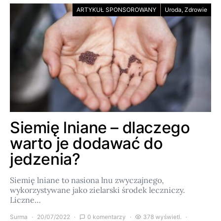
ARTYKUŁ SPONSOROWANY
Uroda, Zdrowie
Siemię lniane – dlaczego
warto je dodawać do
jedzenia?
Siemię lniane to nasiona lnu zwyczajnego,
wykorzystywane jako zielarski środek leczniczy.
Liczne…
Surma
20/07/2022
0 komentarzy
378 wyświetl.